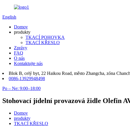
English
Domov
produkty
TKACÍ POHOVKA
TKACÍ KŘESLO
Zprávy
FAQ
O nás
Kontaktujte nás
Blok B, celý byt, 22 Haikou Road, město Zhangcha, zóna Chanc
0086-13929948498
Po – Ne: 9:00–18:00
Stohovací jídelní provazová židle Olefin A
Domov
produkty
TKACÍ KŘESLO