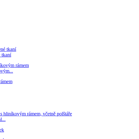
 tkaní
ovým...
...