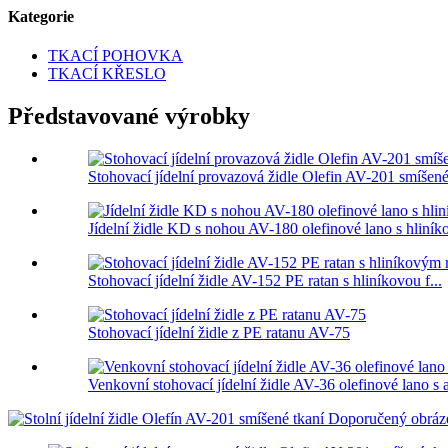
Kategorie
TKACÍ POHOVKA
TKACÍ KŘESLO
Představované výrobky
Stohovací jídelní provazová židle Olefin AV-201 smíšené
Jídelní židle KD s nohou AV-180 olefinové lano s hliník
Stohovací jídelní židle AV-152 PE ratan s hliníkovou f...
Stohovací jídelní židle z PE ratanu AV-75
Venkovní stohovací jídelní židle AV-36 olefinové lano s al