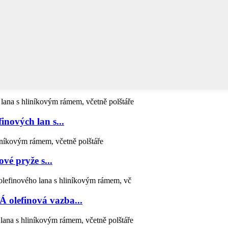
nových lan s...
vé pryže s...
olefinová vazba...